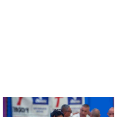
Barcelona con
Masashi Ebinuma
OKAERI VILADECANS