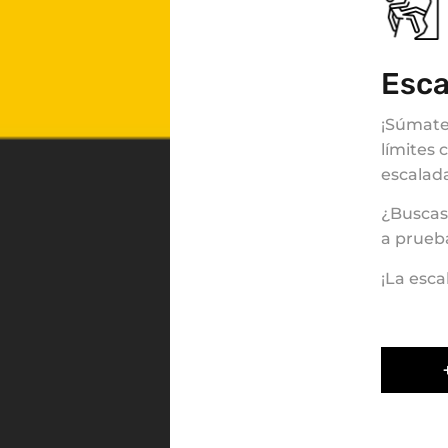
Esca
¡Súmate 
límites 
escalad
¿Buscas
a prueb
¡La esca