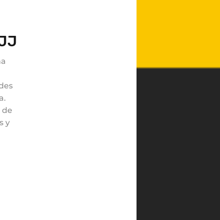
GJJ
na
ades
a.
 de
s y