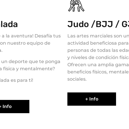
lada
Judo /BJJ / 
a la aventura! Desafía tus
Las artes marciales son u
con nuestro equipo de
actividad beneficiosa para
a.
personas de todas las ed
y niveles de condición físic
 un deporte que te ponga
Ofrecen una amplia gama
a física y mentalmente?
beneficios físicos, mentale
sociales.
lada es para ti!
+ Info
+ Info